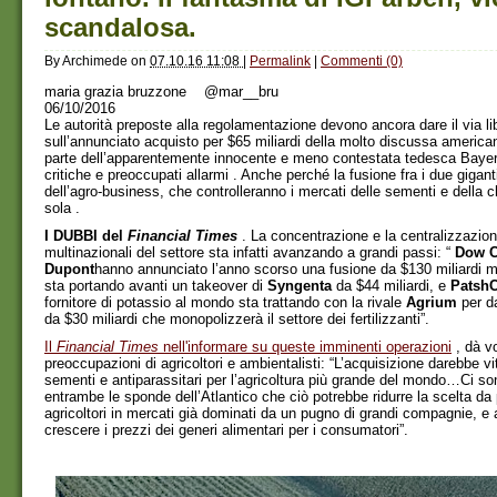
scandalosa.
By
Archimede
on
07.10.16 11:08
|
Permalink
|
Commenti (0)
maria grazia bruzzone @mar__bru
06/10/2016
Le autorità preposte alla regolamentazione devono ancora dare il via li
sull’annunciato acquisto per $65 miliardi della molto discussa ameri
parte dell’apparentemente innocente e meno contestata tedesca Bayer 
critiche e preoccupati allarmi . Anche perché la fusione fra i due gigant
dell’agro-business, che controlleranno i mercati delle sementi e della c
sola .
I DUBBI del
Financial Times
. La concentrazione e la centralizzazion
multinazionali del settore sta infatti avanzando a grandi passi: “
Dow C
Dupont
hanno annunciato l’anno scorso una fusione da $130 miliardi 
sta portando avanti un takeover di
Syngenta
da $44 miliardi, e
Patsh
fornitore di potassio al mondo sta trattando con la rivale
Agrium
per da
da $30 miliardi che monopolizzerà il settore dei fertilizzanti”.
Il
Financial Times
nell'informare su queste imminenti operazioni
, dà vo
preoccupazioni di agricoltori e ambientalisti: “L’acquisizione darebbe vit
sementi e antiparassitari per l’agricoltura più grande del mondo…Ci so
entrambe le sponde dell’Atlantico che ciò potrebbe ridurre la scelta da 
agricoltori in mercati già dominati da un pugno di grandi compagnie, e a
crescere i prezzi dei generi alimentari per i consumatori”.