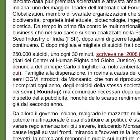
lanciato dalla pluripremiata scienziata e attivista ambie
indiana, uno dei maggiori leader dell’International For
Globalization, membro di svariate organizzazioni che 
biodiversità, proprietà intellettuale, biotecnologie, inge
bioetica. Da tempo in prima fila contro le multinazionali 
business che nel suo paese si sono coalizzate nella Fe
Seed Industry of India (FSII), dopo anni di guerre legal
continuano. E dopo migliaia e migliaia di suicidi fra i co
250.000 suicidi, uno ogni 30 minuti,
scriveva nel 2008 
(dati del Center of Human Rights and Global Justice) s
denuncia del principe Carlo d’Inghilterra, noto ambienta
qui
). Famiglie alla disperazione, in rovina a causa dei co
semi OGM introdotti da Monsanto, che non si riprodu
ricomprati ogni anno, degli erbicidi della stessa societ
nei semi (
Roundup
) ma comunque necessari dopo qu
dispetto della pubblicità, nonché dello scarso rendiment
già dal secondo anno.
Da allora il governo indiano, malgrado le mazzette mili
potente multinazionale è usa distribuire ai politici, è st
varare regolamentazioni più severe, inducendo Monsan
cause legali su vari fronti, mirando a “sovvertire la leg
brevetti, la norma anti monopoli e quella sui diritti dei c