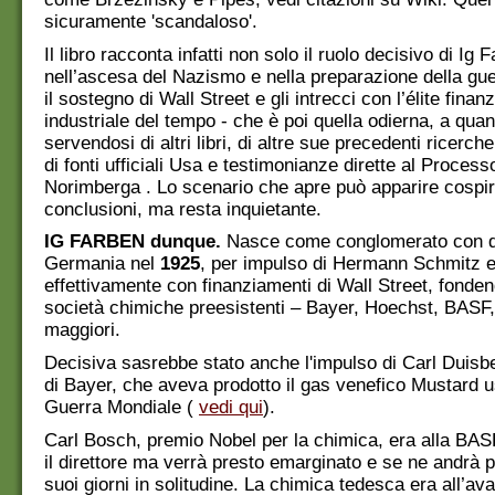
sicuramente 'scandaloso'.
Il libro racconta infatti non solo il ruolo decisivo di Ig 
nell’ascesa del Nazismo e nella preparazione della g
il sostegno di Wall Street e gli intrecci con l’élite finanz
industriale del tempo - che è poi quella odierna, a qua
servendosi di altri libri, di altre sue precedenti ricerch
di fonti ufficiali Usa e testimonianze dirette al Process
Norimberga . Lo scenario che apre può apparire cospir
conclusioni, ma resta inquietante.
IG FARBEN dunque.
Nasce come conglomerato con q
Germania nel
1925
, per impulso di Hermann Schmitz 
effettivamente con finanziamenti di Wall Street, fonden
società chimiche preesistenti – Bayer, Hoechst, BASF,
maggiori.
Decisiva sasrebbe stato anche l'impulso di Carl Duisb
di Bayer, che aveva prodotto il gas venefico Mustard us
Guerra Mondiale (
vedi qui
).
Carl Bosch, premio Nobel per la chimica, era alla BAS
il direttore ma verrà presto emarginato e se ne andrà p
suoi giorni in solitudine. La chimica tedesca era all’av