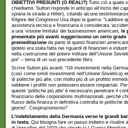
OBIETTIVI PRESUNTI (O REALI?)
Tutto ciò a quale 
chiediamo. Sutton risponde in anticipo all’inizio del cap
spiana la strada a Hitler
), citando alcune testimonianze
Kilgore del Congresso Usa dopo la guerra: “Laddove q
assistenza tecnica e finanziaria è considerata ‘acciden
a una ‘visione limitata’ dei businessmen americani,
le 
presentate più avanti suggeriscono un certo grado 
premeditazione
da parte di questi finanzieri american
ipotesi era stata fatta nei riguardi di finanzieri e indust
nella costruzione del potere militare dell’Unione Soviet
poi” – tema di un suo precedente libro.
Scrive Sutton più avanti: “Gli investimenti nella Germ
(così come simili investimenti nell’Unione Sovietica) er
di politiche più alte, con molto più di un profitto immedi
sebbene i profitti non potessero essere rimpatriati. Per
queste ‘politiche più alte’ è necessario penetrare il cont
finanziario delle corporations multinazionali, perché chi 
flusso della finanza in definitiva controlla le politiche d
giorno”. Cospirazionismo?
L’indebitamento della Germania verso le grandi b
in testa.
Qui bisogna fare un passo indietro e risalire 
di Versailles del 1919 che chiude la I Guerra Mondiale 