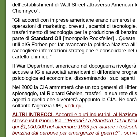
dell’establishment di Wall Street attraverso American I
Chemnyco”.
“Gli accordi con imprese americane erano numerosi e
operazioni di marketing, brevetti, scambi di tecnologie
trasferimento di tecnologia per la produzione di benzin
parte di
Standard Oil
[monopolio Rockfeller] . Queste 
utili aIG Farben per far avanzare la politica Nazista all
raccogliere informazioni strategiche e consolidare nel 
cartello chimico.”
Il War Department americano nel dopoguerra rivolgerà
accuse a IG e associati americani di diffondere progr
psicologica ed economica, disseminando i suoi agenti a
Nel 2000 la CIA ammetterà che un top general di Hitler
spionaggio, tal Richard Ghelen, trasferì la sua rete di 
agenti a quella che diventerà apppunto la CIA. Ne darà
soltanto l'agenzia UPI,
vedi qui.
ALTRI INTRECCI
. Accordi e aiuti industriali al Nazis
stesse istituzioni Usa.
“’Perché La Standard Oil di N
qui $1,000,000 nel dicembre 1933 per aiutare i tedesch
benzina dal carbone per emergenze di guerra?’
, scriv