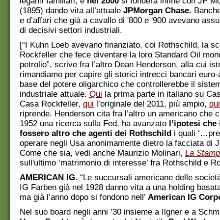
legami familiari, e
nel 2000
si fonderà infine con JP 
(1895) dando vita all’attuale
JPMorgan Chase.
Banche
e d’affari che già a cavallo di '800 e '900 avevano assun
di decisivi settori industriali.
[“I Kuhn Loeb avevano finanziato, coi Rothschild, la sc
Rockfeller che fece diventare la loro Standard Oil mon
petrolio”, scrive fra l’altro Dean Henderson, alla cui istr
rimandiamo per capire gli storici intrecci bancari euro-
base del potere oligarchico che controllerebbe il sistem
industriale attuale.
Qui
la prima parte in italiano su C
Casa Rockfeller,
qui
l’originale del 2011, più ampio,
qui
riprende. Henderson cita fra l’altro un americano che
1952 una ricerca sulla Fed, ha avanzato
l’ipotesi che
fossero altro che agenti dei Rothschild
i quali ‘…pre
operare negli Usa anonimamente dietro la facciata di
Come che sia, vedi anche Maurizio Molinari,
La Stam
sull'ultimo ‘matrimonio di interesse’ fra Rothschild e Ro
AMERICAN IG.
“Le succursali americane delle società
IG Farben già nel 1928 danno vita a una holding basat
ma già l’anno dopo si fondono nell’
American IG Corpo
Nel suo board negli anni ’30 insieme a Ilgner e a Schm