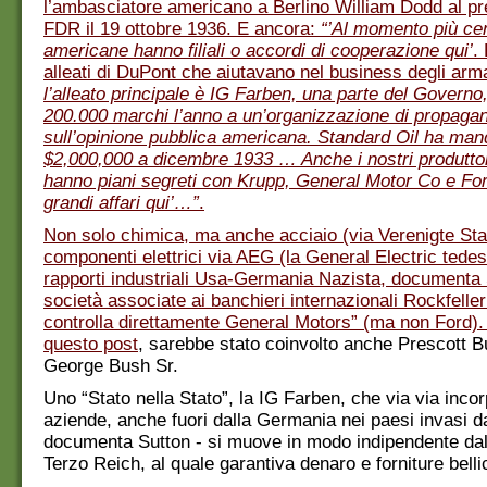
l’ambasciatore americano a Berlino William Dodd al p
FDR il 19 ottobre 1936. E ancora:
“’Al momento più ce
americane hanno filiali o accordi di cooperazione qui’
.
alleati di DuPont che aiutavano nel business degli ar
l’alleato principale è IG Farben, una parte del Governo
200.000 marchi l’anno a un’organizzazione di propaga
sull’opinione pubblica americana. Standard Oil ha man
$2,000,000 a dicembre 1933 … Anche i nostri produttori
hanno piani segreti con Krupp, General Motor Co e For
grandi affari qui’…”
.
Non solo chimica, ma anche acciaio (via Verenigte St
componenti elettrici via AEG (la General Electric tedes
rapporti industriali Usa-Germania Nazista, documenta S
società associate ai banchieri internazionali Rockfell
controlla direttamente General Motors” (ma non Ford)
questo post
, sarebbe stato coinvolto anche Prescott Bu
George Bush Sr.
Uno “Stato nella Stato”, la IG Farben, che via via incor
aziende, anche fuori dalla Germania nei paesi invasi da
documenta Sutton - si muove in modo indipendente dal
Terzo Reich, al quale garantiva denaro e forniture belli