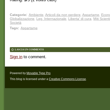
Categorie
:
Ambiente
,
Articoli da non perdere
,
Aspartame
,
Econ
Globalizzazione
,
Leg. Internazionale
,
Liberta' di cura
,
Miti Scienti
Società
Tags
:
Aspartame
LASCIA UN COMMENTO
Sign in
to comment.
Powered by
Movable Type Pro
This blog is licensed under a
Creative Commons License
.