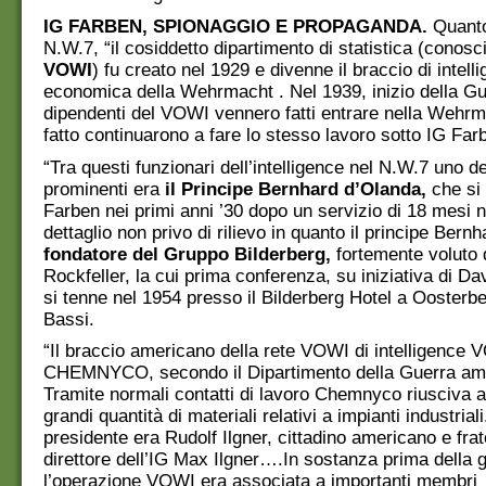
IG FARBEN, SPIONAGGIO E PROPAGANDA.
Quanto
N.W.7, “il cosiddetto dipartimento di statistica (conos
VOWI
) fu creato nel 1929 e divenne il braccio di intell
economica della Wehrmacht . Nel 1939, inizio della Gue
dipendenti del VOWI vennero fatti entrare nella Wehr
fatto continuarono a fare lo stesso lavoro sotto IG Far
“Tra questi funzionari dell’intelligence nel N.W.7 uno de
prominenti era
il Principe Bernhard d’Olanda,
che si 
Farben nei primi anni ’30 dopo un servizio di 18 mesi 
dettaglio non privo di rilievo in quanto il principe Bernh
fondatore del Gruppo Bilderberg,
fortemente voluto 
Rockfeller, la cui prima conferenza, su iniziativa di Da
si tenne nel 1954 presso il Bilderberg Hotel a Oosterb
Bassi.
“Il braccio americano della rete VOWI di intelligence 
CHEMNYCO, secondo il Dipartimento della Guerra a
Tramite normali contatti di lavoro Chemnyco riusciva 
grandi quantità di materiali relativi a impianti industriali
presidente era Rudolf Ilgner, cittadino americano e frat
direttore dell’IG Max Ilgner….In sostanza prima della 
l’operazione VOWI era associata a importanti membri