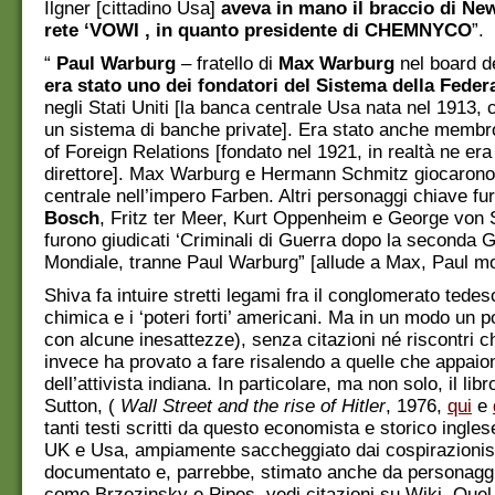
Ilgner [cittadino Usa]
aveva in mano il braccio di New
rete ‘VOWI , in quanto presidente di CHEMNYCO
”.
“
Paul Warburg
– fratello di
Max Warburg
nel board d
era stato uno dei fondatori del Sistema della Feder
negli Stati Uniti [la banca centrale Usa nata nel 1913, c
un sistema di banche private]. Era stato anche membr
of Foreign Relations [fondato nel 1921, in realtà ne era 
direttore]. Max Warburg e Hermann Schmitz giocarono
centrale nell’impero Farben. Altri personaggi chiave f
Bosch
, Fritz ter Meer, Kurt Oppenheim e George von Sc
furono giudicati ‘Criminali di Guerra dopo la seconda 
Mondiale, tranne Paul Warburg” [allude a Max, Paul mo
Shiva fa intuire stretti legami fra il conglomerato tedes
chimica e i ‘poteri forti’ americani. Ma in un modo un po
con alcune inesattezze), senza citazioni né riscontri 
invece ha provato a fare risalendo a quelle che appaion
dell’attivista indiana. In particolare, ma non solo, il lib
Sutton, (
Wall Street and the rise of Hitler
, 1976,
qui
e
tanti testi scritti da questo economista e storico ingles
UK e Usa, ampiamente saccheggiato dai cospirazionis
documentato e, parrebbe, stimato anche da personaggi 
come Brzezinsky e Pipes, vedi citazioni su Wiki. Que