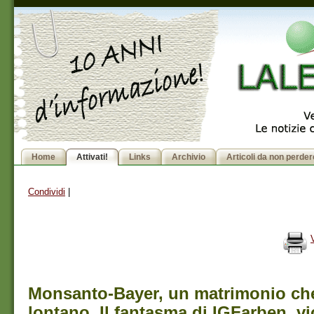
Home
Attivati!
Links
Archivio
Articoli da non perder
Condividi
|
Monsanto-Bayer, un matrimonio che
lontano. Il fantasma di IGFarben, v