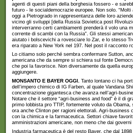
agenti di questi piani della borghesia fossero - e sareb
futuro - le socialdemocrazie europee. Non solo. “Molti
oggi a Pietrogrado in rappresentanza delle loro azien
vicino gli sviluppi [della Russia Sovietica post Rivolu
interverranno certi cambiamenti prenderà il volo una 
corrente di scambi con la Russia”. Gli stessi american
aiutato i bolscevichi a rovesciare lo Zar, e lo stesso 
era riparato a New York nel 197. Nel post il racconto 
Lo citiamo solo perché sembra confermare Sutton, anch
americana che da sempre si schiera sul fonte Democr
che poi la favorisce. Non diversamente da quella eur
aggiungere.
MONSANTO E BAYER OGGI.
Tanto lontano ci ha port
dell’impero chimico di IG Farben, al quale Vandana Shi
concentrazione gigantesca che avanza nell’agri-busine
Notare che il settore “agri-business and food” è il di gr
primo lobbista pro TTIP, fortemente voluto da Obama, 
ora anche Clinton per ragioni elettorali. Agri-business c
con la chimica e la farmaceutica. Settori chiave favorit
amministrazioni americane, non meno che dai governi 
Industria farmaceutica è del resto Bayer, che dal 189