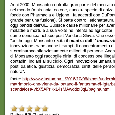
Anni 2000: Monsanto controlla gran parte del mercat
nel mondo (mais soia, cotone, canola- specie di colza p
fonde con Pharmacia e Upjohn , fa accordi con DuPont
grande per una fusione). Si batte contro l’etichettatura
oggi banditi dall’UE. Subisce cause milionarie per ave
malattie e morti, e a sua volte ne intenta ad agricoltori
come denuncia nel suo post Vandana Shiva. Che oss
"anche oggi Monsanto recita il
mantra dell’
'
innovazi
innovazione erano anche i campi di concentramento di
sterminarono silenziosamente milioni di persone. Anch
di Monsanto oggi raccoglie diritti di concessione illegal
contadini indiani al suicidio. Ogni innovazione umana ha
posti da etica, giustizia, democrazia, diritti delle perso
natura”.
fonte:
http://www.lastampa.it/2016/10/06/blogs/underbl
matrimonio-che-viene-da-lontano-il-fantasma-di-igfarb
scandalosa-vbX5APrKxL4sMAwddtx3qL/pagina.html
Rating:
5
/5 (
2
votes cast)