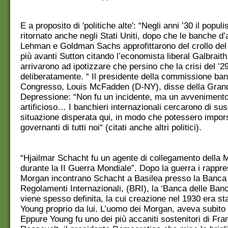
E a proposito di 'politiche alte': “Negli anni ’30 il popul
ritornato anche negli Stati Uniti, dopo che le banche d’
Lehman e Goldman Sachs approfittarono del crollo del 
più avanti Sutton citando l’economista liberal Galbraith.
arrivarono ad ipotizzare che persino che la crisi del ’2
deliberatamente. “ Il presidente della commissione ban
Congresso, Louis McFadden (D-NY), disse della Gran
Depressione: “Non fu un incidente, ma un avveniment
artificioso… I banchieri internazionali cercarono di su
situazione disperata qui, in modo che potessero impo
governanti di tutti noi“ (citati anche altri politici).
“Hjailmar Schacht fu un agente di collegamento della
durante la II Guerra Mondiale”. Dopo la guerra i rappre
Morgan incontrano Schacht a Basilea presso la Banca
Regolamenti Internazionali, (BRI), la ‘Banca delle Ban
viene spesso definita, la cui creazione nel 1930 era st
Young proprio da lui. L’uomo dei Morgan, aveva subito 
Eppure Young fu uno dei più accaniti sostenitori di Fra