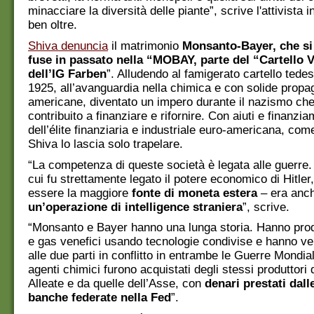
minacciare la diversità delle piante”, scrive l'attivista 
ben oltre.
Shiva denuncia
il matrimonio
Monsanto-Bayer, che si
fuse in passato nella “MOBAY, parte del “Cartello 
dell’IG Farben
”. Alludendo al famigerato cartello tedes
1925, all’avanguardia nella chimica e con solide propa
americane, diventato un impero durante il nazismo ch
contribuito a finanziare e rifornire. Con aiuti e finanzi
dell’élite finanziaria e industriale euro-americana, c
Shiva lo lascia solo trapelare.
“La competenza di queste società è legata alle guerre.
cui fu strettamente legato il potere economico di Hitler,
essere la maggiore
fonte di moneta estera
– era anc
un’operazione di intelligence straniera
”, scrive.
“Monsanto e Bayer hanno una lunga storia. Hanno prod
e gas venefici usando tecnologie condivise e hanno v
alle due parti in conflitto in entrambe le Guerre Mondial
agenti chimici furono acquistati degli stessi produttori 
Alleate e da quelle dell’Asse, con
denari prestati dall
banche federate nella Fed
”.