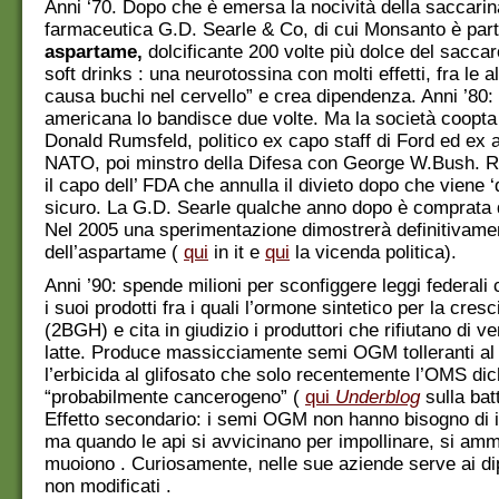
Anni ‘70. Dopo che è emersa la nocività della saccarin
farmaceutica G.D. Searle & Co, di cui Monsanto è partn
aspartame,
dolcificante 200 volte più dolce del saccaro
soft drinks : una neurotossina con molti effetti, fra le a
causa buchi nel cervello” e crea dipendenza. Anni ’80
americana lo bandisce due volte. Ma la società coop
Donald Rumsfeld, politico ex capo staff di Ford ed ex
NATO, poi minstro della Difesa con George W.Bush. 
il capo dell’ FDA che annulla il divieto dopo che viene ‘
sicuro. La G.D. Searle qualche anno dopo è comprata
Nel 2005 una sperimentazione dimostrerà definitivamen
dell’aspartame (
qui
in it e
qui
la vicenda politica).
Anni ’90: spende milioni per sconfiggere leggi federali
i suoi prodotti fra i quali l’ormone sintetico per la cresc
(2BGH) e cita in giudizio i produttori che rifiutano di v
latte. Produce massicciamente semi OGM tolleranti a
l’erbicida al glifosato che solo recentemente l’OMS dic
“probabilmente cancerogeno” (
qui
Underblog
sulla batt
Effetto secondario: i semi OGM non hanno bisogno di 
ma quando le api si avvicinano per impollinare, si am
muoiono . Curiosamente, nelle sue aziende serve ai di
non modificati .