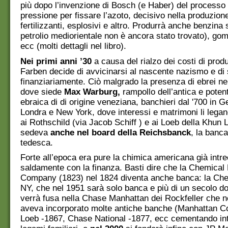
più dopo l’invenzione di Bosch (e Haber) del processo 
pressione per fissare l’azoto, decisivo nella produzione
fertilizzanti, esplosivi e altro. Produrrà anche benzina s
petrolio mediorientale non è ancora stato trovato), go
ecc (molti dettagli nel libro).
Nei primi anni ’30
a causa del rialzo dei costi di prod
Farben decide di avvicinarsi al nascente nazismo e di
finanziariamente. Ciò malgrado la presenza di ebrei ne
dove siede
Max Warburg,
rampollo dell’antica e poten
ebraica di di origine veneziana, banchieri dal '700 in 
Londra e New York, dove interessi e matrimoni li legano
ai Rothschild (via Jacob Schiff ) e ai Loeb della Khun
sedeva
anche nel board della Reichsbanck
, la banca
tedesca.
Forte all’epoca era pure la chimica americana già intre
saldamente con la finanza. Basti dire che la Chemical
Company (1823) nel 1824 diventa anche banca: la Che
NY, che nel 1951 sarà solo banca e più di un secolo d
verrà fusa nella Chase Manhattan dei Rockfeller che n
aveva incorporato molte antiche banche (Manhattan C
Loeb -1867, Chase National -1877, ecc cementando int