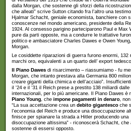
dalla Morgan, che sostenne gli sforzi della ricostruzio
che alleati” scrive Sutton citando fra l’altro una testim
Hjalmar Schacht, geniale economista, banchiere con s
conoscenze nel mondo americano, presidente della Re
1924. Al consesso parigino parteciparono Paul e Max 
pure da parti opposte, ma a condurre le trattative furon
politico e ambasciatore Charles Dawes e Owen Young,
Morgan.
Le cosiddette riparazioni di guerra furono enormi, 132 m
marchi oro, equivalenti a un quarto dell’ export tedesco
Il Piano Dawes
di risarcimento – riassumiamo - fu me
Morgan, che intanto prestava alla Germania 800 milioni,
creare giganti della chimica e dell’acciaio”. Insufficient
il ’24 e il ’31 il Reich prese a prestito 138 miliardi dall
internazionali, per lo più americane. Il Piano Dawes è r
Piano Young
, che
impone pagamenti in denaro
, non
“La sua accettazione crea un
debito gigantesco
che 
l’economia del Reich e produce una disoccupazione al
finisce per spianare la strada a Hitler producendo una
disoccupazione altissima” - riconoscerà Schacht, che 
sostenne di essersi opposto.