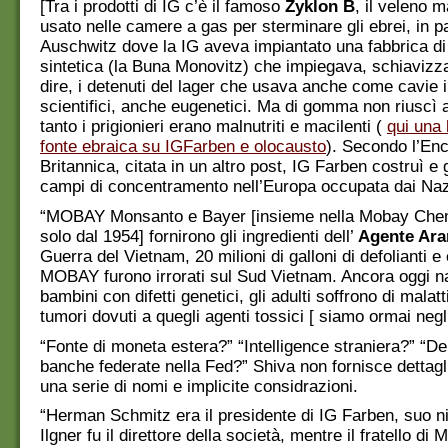
[Tra i prodotti di IG c’è il famoso
Zyklon B
, il veleno 
usato nelle camere a gas per sterminare gli ebrei, in p
Auschwitz dove la IG aveva impiantato una fabbrica 
sintetica (la Buna Monovitz) che impiegava, schiavizz
dire, i detenuti del lager che usava anche come cavie 
scientifici, anche eugenetici. Ma di gomma non riuscì 
tanto i prigionieri erano malnutriti e macilenti (
qui una 
fonte ebraica su IGFarben e olocausto
). Secondo l’Enc
Britannica, citata in un altro post, IG Farben costruì e 
campi di concentramento nell’Europa occupata dai Nazi
“MOBAY Monsanto e Bayer [insieme nella Mobay Che
solo dal 1954] fornirono gli ingredienti dell’
Agente Ara
Guerra del Vietnam, 20 milioni di galloni di defolianti e 
MOBAY furono irrorati sul Sud Vietnam. Ancora oggi 
bambini con difetti genetici, gli adulti soffrono di malat
tumori dovuti a quegli agenti tossici [ siamo ormai negli
“Fonte di moneta estera?” “Intelligence straniera?” “De
banche federate nella Fed?” Shiva non fornisce dettagli,
una serie di nomi e implicite considrazioni.
“Herman Schmitz era il presidente di IG Farben, suo 
Ilgner fu il direttore della società, mentre il fratello di