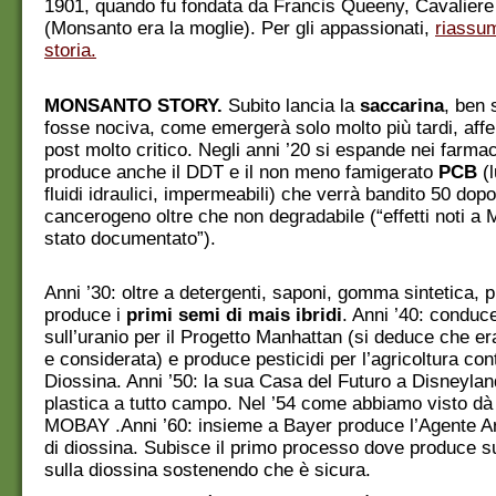
1901, quando fu fondata da Francis Queeny, Cavaliere
(Monsanto era la moglie). Per gli appassionati,
riassu
storia.
MONSANTO STORY.
Subito lancia la
saccarina
, ben
fosse nociva, come emergerà solo molto più tardi, aff
post molto critico. Negli anni ’20 si espande nei farmac
produce anche il DDT e il non meno famigerato
PCB
(l
fluidi idraulici, impermeabili) che verrà bandito 50 dop
cancerogeno oltre che non degradabile (“effetti noti a
stato documentato”).
Anni ’30: oltre a detergenti, saponi, gomma sintetica, p
produce i
primi semi di mais ibridi
. Anni ’40: conduc
sull’uranio per il Progetto Manhattan (si deduce che er
e considerata) e produce pesticidi per l’agricoltura con
Diossina. Anni ’50: la sua Casa del Futuro a Disneylan
plastica a tutto campo. Nel ’54 come abbiamo visto dà 
MOBAY .Anni ’60: insieme a Bayer produce l’Agente A
di diossina. Subisce il primo processo dove produce s
sulla diossina sostenendo che è sicura.