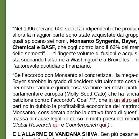
“Nel 1996 c’erano 600 società indipendenti che produ
allora la maggior parte sono state acquistate dai gruppi
quali spiccano sei nomi,
Monsanto Syngenta, Bayer,
Chemical e BASF,
che oggi controllano il 63% del mer
delle sementi”.… “L’ingente volume di fusioni e acquisi
sta suonando l’allarme a Washington e a Bruxelles”, in
l’autorevole quotidiano finanziario.
“Se l’accordo con Monsanto si concretizza, ‘la mega-c
Bayer sarebbe in grado di decidere virtualmente cosa 
nei nostri campi e quindi cosa va finire nei nostri piatti
parlamentare europea (Molly Scott Cato) che ha lancia
petizione contro l’accordo”. Così
FT
, che
in un altro ar
perfino in dubbio la profittabilità economica del matri
Monsanto, considerata anche la cattiva fama di quest’u
massa di cause legali in corso in molti paesi del mond
Global Research
qui
e
Counterpunch
qui
)
.
E L'ALLARME DI VANDANA SHIVA
. Ben più pesante 