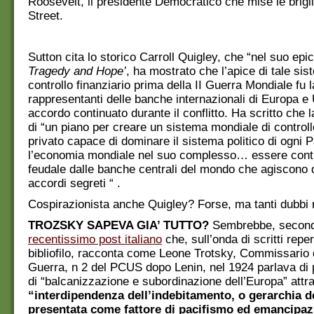
Roosevelt, il presidente Democratico che mise le brigl
Street.
Sutton cita lo storico Carroll Quigley, che “nel suo epico
Tragedy and Hope’
, ha mostrato che l’apice di tale sis
controllo finanziario prima della II Guerra Mondiale fu 
rappresentanti delle banche internazionali di Europa e 
accordo continuato durante il conflitto. Ha scritto che 
di “un piano per creare un sistema mondiale di controll
privato capace di dominare il sistema politico di ogni 
l’economia mondiale nel suo complesso… essere contr
feudale dalle banche centrali del mondo che agiscono 
accordi segreti “ .
Cospirazionista anche Quigley? Forse, ma tanti dubbi 
TROZSKY SAPEVA GIA’ TUTTO?
Sembrebbe, secon
recentissimo post italiano
che, sull’onda di scritti reper
bibliofilo, racconta come Leone Trotsky, Commissario 
Guerra, n 2 del PCUS dopo Lenin, nel 1924 parlava di 
di “balcanizzazione e subordinazione dell’Europa” attr
“interdipendenza dell’indebitamento, o gerarchia de
presentata come fattore di pacifismo ed emancipa