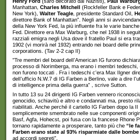
Henry Ford
(sarò decorato dai Nazisti),
Paul Warbur
Manhattan,
Charles Mitchell
(Rockfeller Bank e Feder
New York),
Walter Teagle
, presidente Standard Oil,
H
direttore Bank of Manhattan”. Negli anni si avvicendano 
della New York Fed, la più influente fra le varie banch
Fed. Direttore era Max Warburg, che nel 1938 in seguit
razziali emigra negli Usa dove il fratello Paul si era tra
1902 (vi morirà nel 1932) entrando nei board delle prin
corporations. (Tav 2-2 cap II)
"Tre membri del board dell’American IG furono dichiarat
processo di Norimberga, ma erano i membri tedeschi, 
non furono toccati . Fra i tedeschi c’era Max Ilgner dir
dell’ufficio N.W.7 di IG Farben a Berlino, vale a dire l’u
di intelligence prima della guerra” , scrive Sutton.
In tutto 13 su 24 dirigenti IG Farben vennero riconosciu
genocidio, schiavitù e altro e condannati ma, presto ril
riabilitati. Anche perché il cartello IG Farben dopo la I
semplicemente smembrato nelle sue componenti origin
Basf, Agfa, Hohecst, poi fusa con la francese Rhone P
tornano rapidamente a prosperare, tanto più che
“le f
Farben erano state al 93% risparmiate dalle bombe 
ad accordi segreti”.