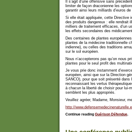
Il s’agit d’une offensive sans précéde
limiter de façon draconienne les optio
garantir ainsi leurs milliards d’euros de
Si elle était appliquée, cette Directive 
des produits dangereux : elle rendrait 
milliers de traitement efficaces, d’un 
les effets secondaires des médicament
Des centaines de plantes européennes
plantes de la médecine traditionnelle 
indienne), ou celles des traditions am
sur le sol européen.
Nous n’accepterons pas qu’on nous pri
plantes pour le seul profit des multina
Je vous prie donc instamment d’exerce
européen, ainsi que sur la Direction 
SANCO), pour que soit présenté dans l
reconnaissant les vertus thérapeutique
à chacun la liberté de choisir pour lui-
semblent les plus appropriés.
Veuillez agréer, Madame, Monsieur, me
http://www.defensemedecinenaturelle.eu
Continue reading
Guérison Défendue
.