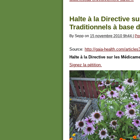
Halte à la Directive 
Traditionnels à base 
By
Sepp
on
15 novembre 2010 9h44
|
Pe
Source:
http://gaia-health.com/article
Halte à la Directive sur les Médicam
Signez la pétition.