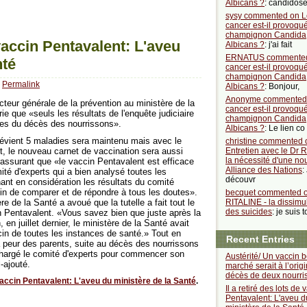
Albicans ?
: candidos
sysy commented on L
cancer est-il provoqué
champignon Candida
 vaccin Pentavalent: L'aveu
Albicans ?
: j'ai fait
ERNATUS commented
nté
cancer est-il provoqué
champignon Candida
Permalink
Albicans ?
: Bonjour,
Anonyme commented
teur générale de la prévention au ministère de la
cancer est-il provoqué
e que «seuls les résultats de l'enquête judiciaire
champignon Candida
ves du décès des nourrissons».
Albicans ?
: Le lien co
évient 5 maladies sera maintenu mais avec le
christine commented 
t, le nouveau carnet de vaccination sera aussi
Entretien avec le Dr R
la nécessité d'une no
assurant que «le vaccin Pentavalent est efficace
Alliance des Nations
:
omité d'experts qui a bien analysé toutes les
découvr
nant en considération les résultats du comité
afin de comparer et de répondre à tous les doutes».
becquet commented 
re de la Santé a avoué que la tutelle a fait tout le
RITALINE - la dissimu
des suicides
: je suis t
n Pentavalent. «Vous savez bien que juste après la
 en juillet dernier, le ministère de la Santé avait
in de toutes les instances de santé.» Tout en
Recent Entries
la peur des parents, suite au décès des nourrissons
 chargé le comité d'experts pour commencer son
Austérité/ Un vaccin 
-ajouté.
marché serait à l’orig
décès de deux nourri
e vaccin Pentavalent: L'aveu du ministère de la Santé
.
Il a retiré des lots de 
Pentavalent: L'aveu d