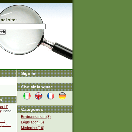
nel sito:
Sign In
Choisir langue:
s
on LE
Categories
n
: I tend
Environnement (3)
 Le
Législation (6)
 par le
Médecine (16)