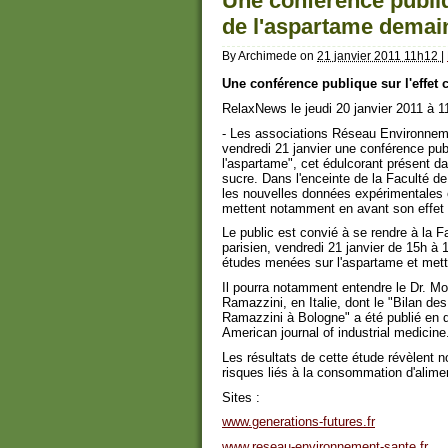
Une conférence publiq
de l'aspartame demai
By
Archimede
on
21 janvier 2011 11h12
|
Une conférence publique sur l'effet
RelaxNews le jeudi 20 janvier 2011 à 1
- Les associations Réseau Environneme
vendredi 21 janvier une conférence publ
l'aspartame", cet édulcorant présent 
sucre. Dans l'enceinte de la Faculté de
les nouvelles données expérimentales e
mettent notamment en avant son effet
Le public est convié à se rendre à la
parisien, vendredi 21 janvier de 15h à
études menées sur l'aspartame et mett
Il pourra notamment entendre le Dr. Mora
Ramazzini, en Italie, dont le "Bilan d
Ramazzini à Bologne" a été publié en d
American journal of industrial medicine
Les résultats de cette étude révèlent n
risques liés à la consommation d'alime
Sites :
www.generations-futures.fr
www.reseau-environnement-sante.fr