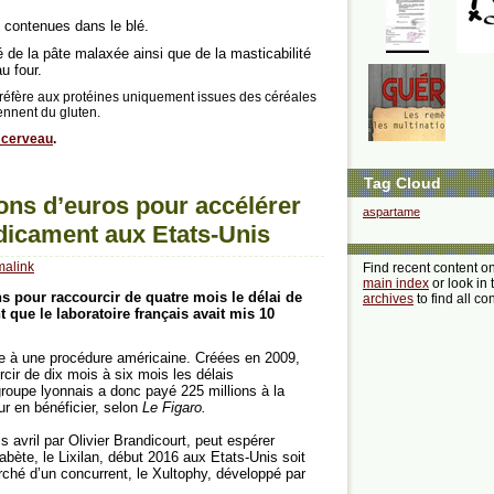
s contenues dans le blé.
é de la pâte malaxée ainsi que de la masticabilité
u four.
se réfère aux protéines uniquement issues des céréales
ennent du gluten.
e cerveau
.
Tag Cloud
ions d’euros pour accélérer
aspartame
dicament aux Etats-Unis
malink
Find recent content o
main index
or look in 
s pour raccourcir de quatre mois le délai de
archives
to find all co
que le laboratoire français avait mis 10
âce à une procédure américaine. Créées en 2009,
cir de dix mois à six mois les délais
oupe lyonnais a donc payé 225 millions à la
ur en bénéficier, selon
Le Figaro.
 avril par Olivier Brandicourt, peut espérer
abète, le Lixilan, début 2016 aux Etats-Unis soit
ché d’un concurrent, le Xultophy, développé par