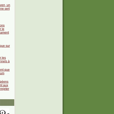
ven, un
ne sert
ions
r le
cament
que sur
r les
nnels à
ent que
ndum
péens
nt aux
rejeter