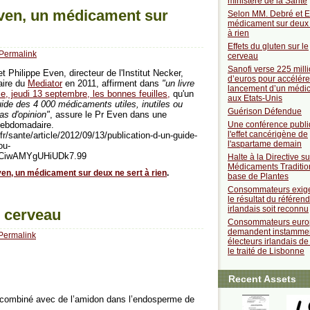
ministère de la Santé
ven, un médicament sur
Selon MM. Debré et E
médicament sur deux 
à rien
Effets du gluten sur le
Permalink
cerveau
Sanofi verse 225 mill
et Philippe Even, directeur de l'Institut Necker,
d’euros pour accélére
faire du
Mediator
en 2011, affirment dans
"un livre
lancement d’un médi
le, jeudi 13 septembre, les bonnes feuilles,
qu'un
aux Etats-Unis
ide des 4 000 médicaments utiles, inutiles ou
Guérison Défendue
pas d'opinion"
, assure le Pr Even dans une
'hebdomadaire.
Une conférence publi
l'effet cancérigène de
r/sante/article/2012/09/13/publication-d-un-guide-
l'aspartame demain
ou-
pCiwAMYgUHiUDk7.99
Halte à la Directive su
Médicaments Traditio
en, un médicament sur deux ne sert à rien
.
base de Plantes
Consommateurs exig
le résultat du référe
irlandais soit reconnu
e cerveau
Consommateurs euro
demandent instamme
Permalink
électeurs irlandais de 
le traité de Lisbonne
Recent Assets
s combiné avec de l’amidon dans l’endosperme de