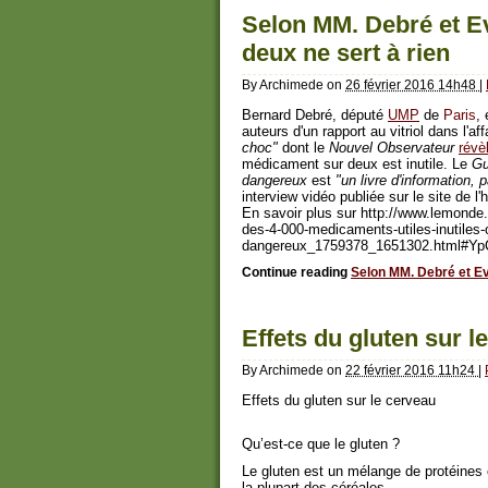
Selon MM. Debré et E
deux ne sert à rien
By
Archimede
on
26 février 2016 14h48
|
Bernard Debré, député
UMP
de
Paris
, 
auteurs d'un rapport au vitriol dans l'af
choc"
dont le
Nouvel Observateur
révè
médicament sur deux est inutile. Le
Gu
dangereux
est
"un livre d'information, 
interview vidéo publiée sur le site de l
En savoir plus sur http://www.lemonde.f
des-4-000-medicaments-utiles-inutiles-
dangereux_1759378_1651302.html#Y
Continue reading
Selon MM. Debré et Ev
Effets du gluten sur l
By
Archimede
on
22 février 2016 11h24
|
Effets du gluten sur le cerveau
Qu’est-ce que le gluten ?
Le gluten est un mélange de protéine
la plupart des céréales.