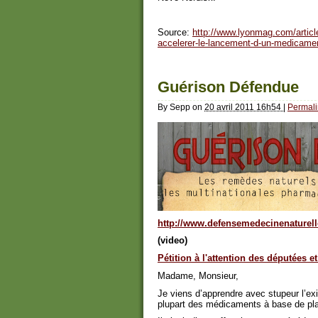
Source:
http://www.lyonmag.com/article
accelerer-le-lancement-d-un-medicamen
Guérison Défendue
By
Sepp
on
20 avril 2011 16h54
|
Permali
http://www.defensemedecinenaturell
(video)
Pétition à l'attention des députées 
Madame, Monsieur,
Je viens d’apprendre avec stupeur l’exi
plupart des médicaments à base de plan