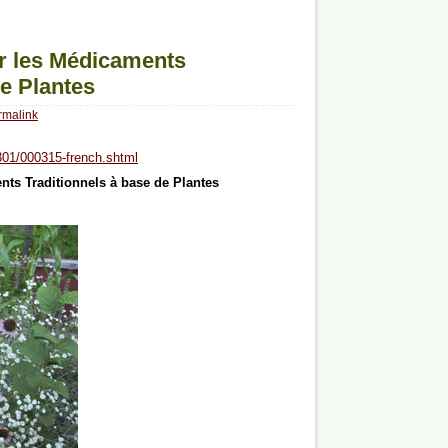
sur les Médicaments
de Plantes
rmalink
s301/000315-french.shtml
ents Traditionnels à base de Plantes