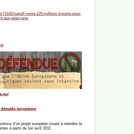
/73182/sanofi-verse-225-millions-d-euros-pour-
t-aux-etats-unis
nk
e.eu/
et députés européens
stence d’un projet européen visant à interdire la
tes à partir du 1er avril 2011.