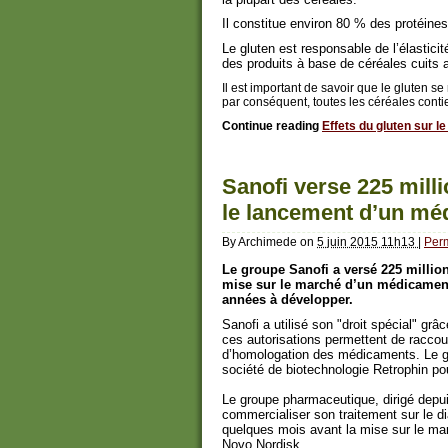
Il constitue environ 80 % des protéine
Le gluten est responsable de l’élasticit
des produits à base de céréales cuits a
Il est important de savoir que le gluten 
par conséquent, toutes les céréales conti
Continue reading
Effets du gluten sur l
Sanofi verse 225 mill
le lancement d’un mé
By
Archimede
on
5 juin 2015 11h13
|
Per
Le groupe Sanofi a versé 225 million
mise sur le marché d’un médicament 
années à développer.
Sanofi a utilisé son "droit spécial" gr
ces autorisations permettent de raccour
d’homologation des médicaments. Le gr
société de biotechnologie Retrophin po
Le groupe pharmaceutique, dirigé depuis
commercialiser son traitement sur le di
quelques mois avant la mise sur le mar
Novo Nordisk.