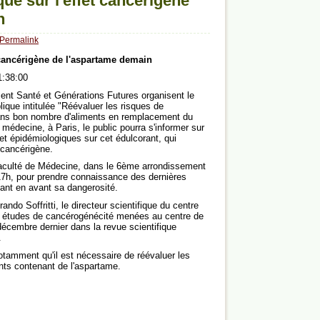
ue sur l'effet cancérigène
n
Permalink
 cancérigène de l'aspartame demain
1:38:00
nt Santé et Générations Futures organisent le
ique intitulée "Réévaluer les risques de
dans bon nombre d'aliments en remplacement du
 médecine, à Paris, le public pourra s'informer sur
t épidémiologiques sur cet édulcorant, qui
 cancérigène.
 Faculté de Médecine, dans le 6ème arrondissement
 17h, pour prendre connaissance des dernières
ant en avant sa dangerosité.
ndo Soffritti, le directeur scientifique du centre
es études de cancérogénécité menées au centre de
écembre dernier dans la revue scientifique
.
otamment qu'il est nécessaire de réévaluer les
nts contenant de l'aspartame.