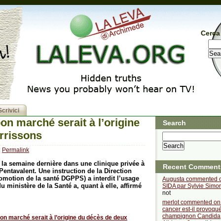
Cerca 
Scrivici
on marché serait à l’origine
Search
rrissons
|
Permalink
 la semaine dernière dans une clinique privée à
Recent Comment
Pentavalent. Une instruction de la Direction
romotion de la santé DGPPS) a interdit l’usage
Augusta commented 
 ministère de la Santé a, quant à elle, affirmé
SIDA par Sylvie Simo
not
merlot commented on
cancer est-il provoqué
champignon Candida
bon marché serait à l’origine du décès de deux