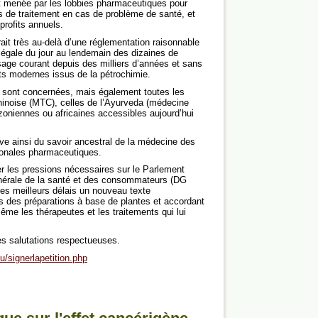
nt menée par les lobbies pharmaceutiques pour
ns de traitement en cas de problème de santé, et
 profits annuels.
irait très au-delà d’une réglementation raisonnable
illégale du jour au lendemain des dizaines de
usage courant depuis des milliers d’années et sans
s modernes issus de la pétrochimie.
 sont concernées, mais également toutes les
chinoise (MTC), celles de l’Ayurveda (médecine
azoniennes ou africaines accessibles aujourd’hui
ve ainsi du savoir ancestral de la médecine des
tionales pharmaceutiques.
r les pressions nécessaires sur le Parlement
générale de la santé et des consommateurs (DG
es meilleurs délais un nouveau texte
s des préparations à base de plantes et accordant
même les thérapeutes et les traitements qui lui
s salutations respectueuses.
/signerlapetition.php