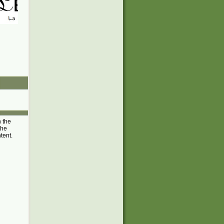
n the
the
ntent.