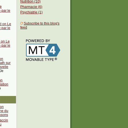
e
Nutrition (10)
e
Pharmacie (6)
 par le
Psychiatrie (1)
Subscribe to this blog's
 on Le
feed
 par le
 on Le
 par le
on
ath sur
uvelle
 Je
on
lation
o
bon
ine du
ssons
vaccin
u