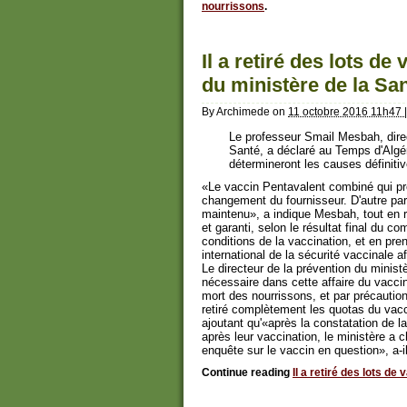
nourrissons
.
Il a retiré des lots de
du ministère de la Sa
By
Archimede
on
11 octobre 2016 11h47
|
Le professeur Smail Mesbah, direc
Santé, a déclaré au Temps d'Algéri
détermineront les causes définiti
«Le vaccin Pentavalent combiné qui pr
changement du fournisseur. D'autre par
maintenu», a indique Mesbah, tout en r
et garanti, selon le résultat final du c
conditions de la vaccination, et en pre
international de la sécurité vaccinale 
Le directeur de la prévention du ministè
nécessaire dans cette affaire du vacci
mort des nourrissons, et par précaution,
retiré complètement les quotas du vacc
ajoutant qu'«après la constatation de 
après leur vaccination, le ministère a
enquête sur le vaccin en question», a-il
Continue reading
Il a retiré des lots d