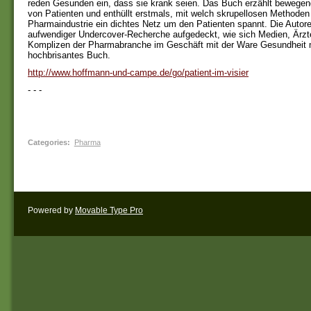
reden Gesunden ein, dass sie krank seien. Das Buch erzählt bewege
von Patienten und enthüllt erstmals, mit welch skrupellosen Methoden
Pharmaindustrie ein dichtes Netz um den Patienten spannt. Die Autor
aufwendiger Undercover-Recherche aufgedeckt, wie sich Medien, Ärzte
Komplizen der Pharmabranche im Geschäft mit der Ware Gesundheit 
hochbrisantes Buch.
http://www.hoffmann-und-campe.de/go/patient-im-visier
- - -
Categories
:
Pharma
Powered by
Movable Type Pro