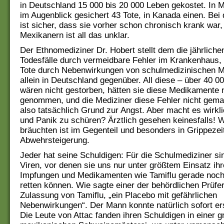
in Deutschland 15 000 bis 20 000 Leben gekostet. In M
im Augenblick gesichert 43 Tote, in Kanada einen. Bei 
ist sicher, dass sie vorher schon chronisch krank war,
Mexikanern ist all das unklar.
Der Ethnomediziner Dr. Hobert stellt dem die jährliche
Todesfälle durch vermeidbare Fehler im Krankenhaus,
Tote durch Nebenwirkungen von schulmedizinischen 
allein in Deutschland gegenüber. All diese – über 40 
wären nicht gestorben, hätten sie diese Medikamente 
genommen, und die Mediziner diese Fehler nicht gema
also tatsächlich Grund zur Angst. Aber macht es wirkl
und Panik zu schüren? Ärztlich gesehen keinesfalls! 
bräuchten ist im Gegenteil und besonders in Grippezei
Abwehrsteigerung.
Jeder hat seine Schuldigen: Für die Schulmediziner si
Viren, vor denen sie uns nur unter größtem Einsatz ih
Impfungen und Medikamenten wie Tamiflu gerade noc
retten können. Wie sagte einer der behördlichen Prüfer
Zulassung von Tamiflu, „ein Placebo mit gefährlichen
Nebenwirkungen“. Der Mann konnte natürlich sofort er
Die Leute von Attac fanden ihren Schuldigen in einer 