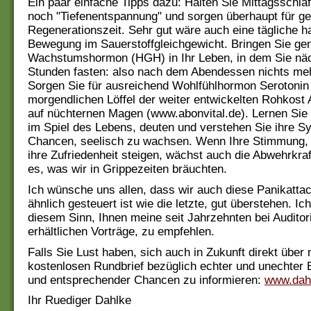
Ein paar einfache Tipps dazu: Halten Sie Mittagsschla
noch "Tiefenentspannung" und sorgen überhaupt für g
Regenerationszeit. Sehr gut wäre auch eine tägliche h
Bewegung im Sauerstoffgleichgewicht. Bringen Sie ge
Wachstumshormon (HGH) in Ihr Leben, in dem Sie näc
Stunden fasten: also nach dem Abendessen nichts me
Sorgen Sie für ausreichend Wohlfühlhormon Serotonin
morgendlichen Löffel der weiter entwickelten Rohkos
auf nüchternen Magen (www.abonvital.de). Lernen Sie 
im Spiel des Lebens, deuten und verstehen Sie ihre 
Chancen, seelisch zu wachsen. Wenn Ihre Stimmung, i
ihre Zufriedenheit steigen, wächst auch die Abwehrkraf
es, was wir in Grippezeiten bräuchten.
Ich wünsche uns allen, dass wir auch diese Panikattac
ähnlich gesteuert ist wie die letzte, gut überstehen. Ic
diesem Sinn, Ihnen meine seit Jahrzehnten bei Audito
erhältlichen Vorträge, zu empfehlen.
Falls Sie Lust haben, sich auch in Zukunft direkt über
kostenlosen Rundbrief bezüglich echter und unechter
und entsprechender Chancen zu informieren:
www.dahl
Ihr Ruediger Dahlke