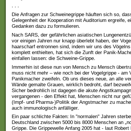
. . .
Die Anfragen zur Schweinegrippe häuften sich so, dass
Gelegenheit der Kooperation mit Auditorium ergreife, e
Gedanken dazu zu formulieren.
Nach SARS, der gefährlichen asiatischen Lungenentzü
vor einigen Jahren nur knapp überlebt haben, der Vogel
haarscharf entronnen sind, indem wir uns des Vögelns
komplett enthielten, hat sich die Zunft der Panik-Mac
einfallen lassen: die Schweine-Grippe.
Immerhin ist diese nun von Mensch zu Mensch übertr
muss nicht mehr – wie noch bei der Vogelgrippe - am 
Panikmacher zweifeln. Ob uns dieses neue, an alle ve
Wände gemalte Grauen, wirklich bedroht, darf bezweif
Sicher bedrohlich ist dagegen die akute Angstkampagne
vergangenen - den Effekt hat, Menschen nicht nur gefü
(Impf- und Pharma-)Politik der Angstmacher zu mache
auch immunologisch anfälliger.
Ein paar schlichte Fakten: In "normalen" Jahren sterben
Deutschland zwischen 5000 bis 8000 Menschen an „no
Grippe. Die Grippewelle Anfang 2005 hat - laut Robert 