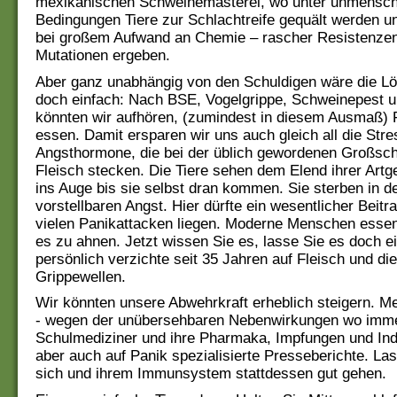
mexikanischen Schweinemästerei, wo unter unmensch
Bedingungen Tiere zur Schlachtreife gequält werden u
bei großem Aufwand an Chemie – rascher Resistenze
Mutationen ergeben.
Aber ganz unabhängig von den Schuldigen wäre die Lö
doch einfach: Nach BSE, Vogelgrippe, Schweinepest u
könnten wir aufhören, (zumindest in diesem Ausmaß) 
essen. Damit ersparen wir uns auch gleich all die Stre
Angsthormone, die bei der üblich gewordenen Großsch
Fleisch stecken. Die Tiere sehen dem Elend ihrer Art
ins Auge bis sie selbst dran kommen. Sie sterben in d
vorstellbaren Angst. Hier dürfte ein wesentlicher Beitr
vielen Panikattacken liegen. Moderne Menschen esse
es zu ahnen. Jetzt wissen Sie es, lasse Sie es doch ei
persönlich verzichte seit 35 Jahren auf Fleisch und di
Grippewellen.
Wir könnten unsere Abwehrkraft erheblich steigern. M
- wegen der unübersehbaren Nebenwirkungen wo imme
Schulmediziner und ihre Pharmaka, Impfungen und Indu
aber auch auf Panik spezialisierte Presseberichte. La
sich und ihrem Immunsystem stattdessen gut gehen.