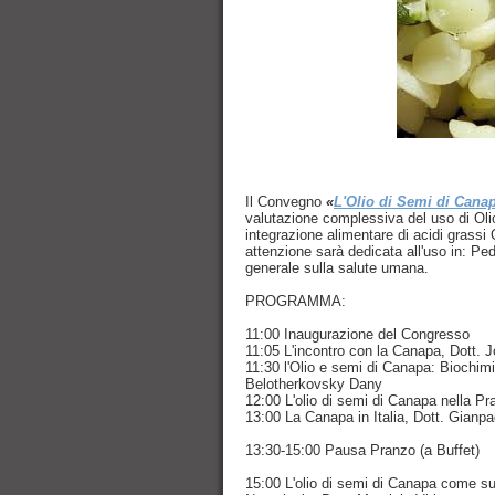
Il Convegno
«
L'Olio di Semi di Canap
valutazione complessiva del uso di Ol
integrazione alimentare di acidi grassi
attenzione sarà dedicata all'uso in: Pedi
generale sulla salute umana.
PROGRAMMA:
11:00 Inaugurazione del Congresso
11:05 L'incontro con la Canapa, Dott. J
11:30 l'Olio e semi di Canapa: Biochim
Belotherkovsky Dany
12:00 L'olio di semi di Canapa nella Pr
13:00 La Canapa in Italia, Dott. Gianp
13:30-15:00 Pausa Pranzo (a Buffet)
15:00 L'olio di semi di Canapa come sup