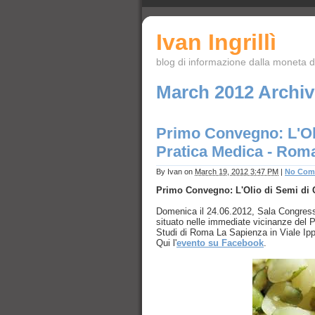
Ivan Ingrillì
blog di informazione dalla moneta de
March 2012 Archi
Primo Convegno: L'Oli
Pratica Medica - Rom
By
Ivan
on
March 19, 2012 3:47 PM
|
No Com
Primo Convegno: L'Olio di Semi di 
Domenica il 24.06.2012, Sala Congressi
situato nelle immediate vicinanze del P
Studi di Roma La Sapienza in Viale
Ip
Qui l'
evento su Facebook
.