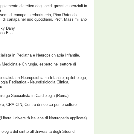
plemento dietetico degli acidi grassi essenziali in
a
i semi di canapa in erboristeria, Pino Rotondo
mi di canapa nel uso quotidiano, Prof. Massimiliano
sky Dany
nas Elia
lista in Pediatria e Neuropsichiatria Infantile.
Medicina e Chirurgia, esperto nel settore di
cialista in Neuropsichiatria Infantile, epilettologo,
ogia Pediatrica - Neurofisiologia Clinica,
no
rurgo Specialista in Cardiologia (Roma)
re, CRA-CIN, Centro di ricerca per le colture
ibera Università Italiana di Naturopatia applicata)
ogia del diritto all'Università degli Studi di