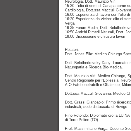
Neurologia, Dott. Maurizio Viri
15:30 L'olio di semi di Canapa come sup
Cardiologia, Dott.ssa Macculi Giovann
16:00 Esperienza di lavoro con l'olio d
16:20 Esperienza da vicino: olio di se
Verga
16:35 Forum Modin, Dott. Belotherkov
16:50 Antichi Rimedi Naturali, Dott. Jo
18:00 Discussione e chiusura lavori
Relatori:
Dott. Jonas Elia: Medico Chirurgo Specia
Dott. Belotherkovsky Dany: Laureato in 
Naturopatia e Ricerca Bio-Medica.
Dott. Maurizio Viri: Medico Chirurgo, Spe
Centro Regionale per l'Epilessia, Neurol
A.O.Fatebenefratelli e Oftalmico, Mila
Dott.ssa Macculi Giovanna: Medico Chi
Dott. Grassi Gianpaolo: Primo ricercato
industriali, sede distaccata di Rovigo
Pino Rotondo: Diplomato c/o la LUINA (L
di Torre Pelice (TO)
Prof. Massimiliano Verga, Docente Sociol