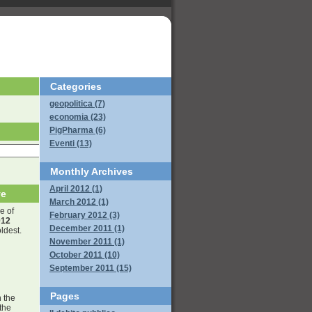
Categories
geopolitica (7)
economia (23)
PigPharma (6)
Eventi (13)
Monthly
Archives
April 2012 (1)
ve
March 2012 (1)
e of
February 2012 (3)
012
December 2011 (1)
ldest.
November 2011 (1)
October 2011 (10)
September 2011 (15)
Pages
n the
 the