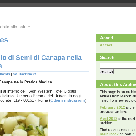
bito alla salute
ves
Accedi
Accedi
o di Semi di Canapa nella
Search
a
ments
|
No TrackBacks
Canapa nella Pratica Medica
About this Archi
 al interno dell' Best Western Hotel Globus ,
This page is an archiv
oliclinico Umberto Primo e dell'Università degli
entries from
March 2
pocrate, 119 - 00161 - Roma (
Ottieni indicazioni
).
listed from newest to o
February 2012
is the
previous archive.
April 2012
is the next
archive.
Find recent content o
main index
or look in