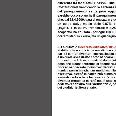
differenza tra tassi attivi e passivi. Un
Costituzionale vanificando la sentenza in 
del 'pareggiamento' senza però aggiu
sarebbe occorso anche il 'pareggiamento
che, dal 22.4.2000, data di entrata in vi
un tasso attivo medio dello 0,87% 
(10,08% + lo 0,81% trimestrale = 3,
scoperto), ha causato - per ogni 100.000
correntisti di 427 euro, ma un guadagno
-- La quinta è il
decreto legislativo 385 d
stabilito che è sufficiente una dichiarazi
parte') per far diventare «certa, liquida
a un qualsiasi estratto conto bancario.
rapporti, che la banca, anziché dover iniz
cosa che ti consentirebbe di difenderti
ricorso per decreto ingiuntivo: decreti c
manica con le banche per motivi meglio n
esecutiva, sicché la banca può subito p
assurda (solo le banche possono 'autocert
divenuta grottesca perché quasi tutte le
oggetto di censura giurisprudenziale, per 
dei giudizi, risulterà errato.