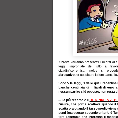
A breve verranno presentati i ricorsi all
leggi, improntate del tutto a fav
cittadini\correntisti. Inoltre si 
abrogativo
per auspicare la loro cancella
Sono 5 le leggi, 3 delle quali recentissi
banche centinaia di miliardi di euro 
nessun partito si è opposto, non resta c
-- La più recente è il
DL n. 70\13.5.2011 (
l'usura, che prima scattava quando il
scatta ora quando il tasso medio viene 
punti (ma questo secondo criterio è 'f
fare l'esempio che interessa il maggio