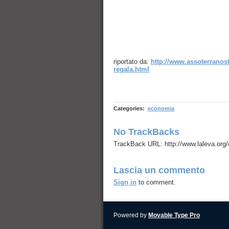
riportato da:
http://www.assoterranostr
regala.html
Categories
:
economia
No TrackBacks
TrackBack URL: http://www.laleva.org/c
Lascia un commento
Sign in
to comment.
Powered by
Movable Type Pro