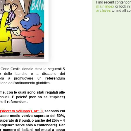
Find recent content o
main index
or look in
archives
to find all co
a Corte Costituzionale circa le seguenti 5
ore delle banche e a discapito dei
procederà a promuovere un
referendum
zione dall'ordinamento giuridico.
me, con le quali sono stati regalati alle
annuali. E poiché (non so se stupisce)
he il referendum.
'decreto sviluppo'), art. 8
, secondo cui
 tasso medio veniva superato del 50%,
superato di 8 punti, o anche del 25% + 4
umogeno': serve solo a confondere). Per
r numero di italiani, nei mutui a tasso