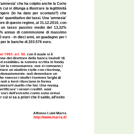
a 'amnesia' che ha colpito anche la Corte
cui si dilunga a illustrare la legittimità
ngere (lo ha dato per scontato?) che
' quantitativo dei tassi. Una 'amnesia'
gore di questo regime, al 31.12.2010, con
e un tasso passivo medio del 13,32%
24% annuo di commissione di massimo
 euro - in dieci anni, un guadagno per i
 per le banche di 203.576 euro.
el 1993, art. 50
, con il quale si è
one del direttore della banca (quindi 'di
 ed esigibile» la somma scritta in fondo
 Con la conseguenza, ove si rompano i
iare un giudizio civile con citazione,
 adeguatamente, può depositare un
he spesso i giudici (sempre larghi di
oti a loro) rilasciano in forma
ignorarti quello che hai. Una norma
ificare' i propri crediti), oggi
 voci dell'estratto conto sono ormai
cui si sa a priori che il saldo, all'esito
Alfonso Luigi Marra
http://www.marra.it/