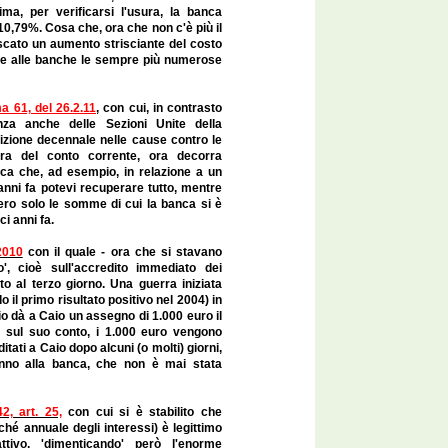
ima, per verificarsi l'usura, la banca
 10,79%. Cosa che, ora che non c'è più il
escato un aumento strisciante del costo
are alle banche le sempre più numerose
ma 61, del 26.2.11
, con cui, in contrasto
nza anche delle Sezioni Unite della
rizione decennale nelle cause contro le
ra del conto corrente, ora decorra
fica che, ad esempio, in relazione a un
anni fa potevi recuperare tutto, mentre
ero solo le somme di cui la banca si è
i anni fa.
2010
con il quale - ora che si stavano
', cioè sull'accredito immediato dei
ito al terzo giorno. Una guerra iniziata
 il primo risultato positivo nel 2004) in
o dà a Caio un assegno di 1.000 euro il
o sul suo conto, i 1.000 euro vengono
itati a Caio dopo alcuni (o molti) giorni,
 vanno alla banca, che non è mai stata
2, art. 25,
con cui si è stabilito che
ché annuale degli interessi) è legittimo
ttivo, 'dimenticando' però l'enorme