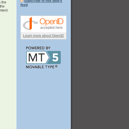
Subscribe to this blog's
n the
feed
 the
ntent.
accepted here
Learn more about OpenID