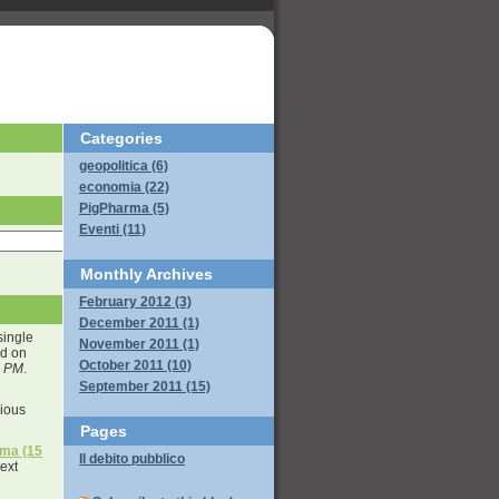
Categories
geopolitica (6)
economia (22)
PigPharma (5)
Eventi (11)
Monthly
Archives
February 2012 (3)
December 2011 (1)
single
November 2011 (1)
ed on
October 2011 (10)
3 PM
.
September 2011 (15)
ious
Pages
oma (15
Il debito pubblico
next