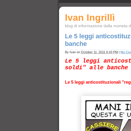
Ivan Ingrillì
blog di informazione dalla moneta de
Le 5 leggi anticostituz
banche
By
Ivan
on
October 11, 2011 6:43 PM
|
No Co
Le 5 leggi anticos
soldi" alle banche
Le 5 leggi anticostituzionali "re