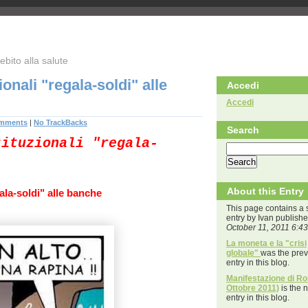
bito alla salute
ionali "regala-soldi" alle
Accedi
Accedi
mments
|
No TrackBacks
Search
tituzionali "regala-
About this Entry
gala-soldi" alle banche
This page contains a 
entry by Ivan publish
October 11, 2011 6:4
La moneta e la "crisi
globale"
was the prev
entry in this blog.
Manifestazione di R
Ottobre 2011)
is the 
entry in this blog.