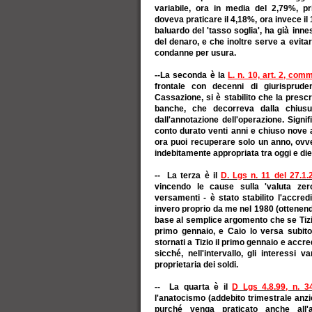
variabile, ora in media del 2,79%, pr
doveva praticare il 4,18%, ora invece il
baluardo del 'tasso soglia', ha già inn
del denaro, e che inoltre serve a evit
condanne per usura.
--La seconda è la
L. n. 10, art. 2, com
frontale con decenni di giurisprude
Cassazione, si è stabilito che la presc
banche, che decorreva dalla chiusu
dall'annotazione dell'operazione. Signi
conto durato venti anni e chiuso nove 
ora puoi recuperare solo un anno, ovv
indebitamente appropriata tra oggi e diec
-- La terza è il
D. Lgs n. 11 del 27.1.
vincendo le cause sulla 'valuta zero
versamenti - è stato stabilito l'accred
invero proprio da me nel 1980 (ottenendo
base al semplice argomento che se Tizi
primo gennaio, e Caio lo versa subit
stornati a Tizio il primo gennaio e accred
sicché, nell'intervallo, gli interessi
proprietaria dei soldi.
-- La quarta è il
D Lgs 4.8.99, n. 34
l'anatocismo (addebito trimestrale anzi
purché venga praticato anche all'a