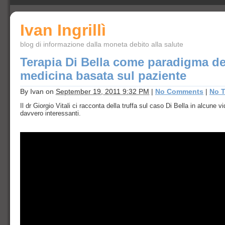
Ivan Ingrillì
blog di informazione dalla moneta debito alla salute
Terapia Di Bella come paradigma de
medicina basata sul paziente
By
Ivan
on
September 19, 2011 9:32 PM
|
No Comments
|
No 
Il dr Giorgio Vitali ci racconta della truffa sul caso Di Bella in alcune v
davvero interessanti.