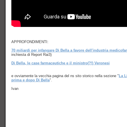
APPROFONDIMENTI:
70 miliardi per infangare Di Bella a favore dell'industria medicof
inchiesta di Report Rai3)
Di Bella, le case farmaceutiche e il ministro(?!) Veronesi
e ovviamente la vecchia pagina del ns sito storico nella sezione "
La L
prima e dopo Di Bella
".
Ivan